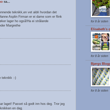
no
sa...
pennende teknikk,en vet aldri hvordan det
r.Hanne Asplin Firman er ei dame som er flink
 bøker lager ho også!Ha ei strålande
for 8 år siden
leder Margrethe
Elisabeth's q
for 8 år siden
Bjørgs Blog
 teknikk :-)
for 8 år siden
ar laget! Passet så godt inn hos deg. Tror jeg
knikken en dag.