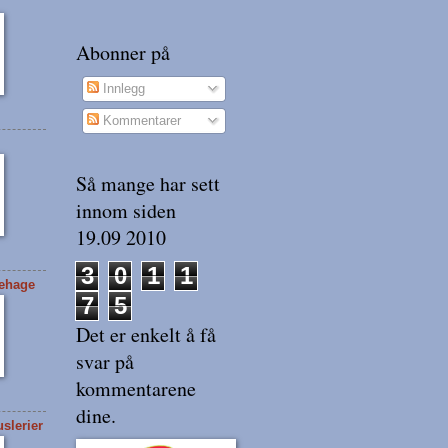
Abonner på
Innlegg
Kommentarer
Så mange har sett
innom siden
19.09 2010
3
0
1
1
tehage
7
5
Det er enkelt å få
svar på
kommentarene
dine.
slerier