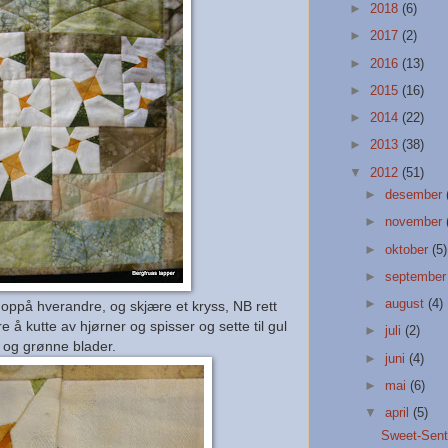
►
2018
(6)
►
2017
(2)
►
2016
(13)
►
2015
(16)
►
2014
(22)
►
2013
(38)
▼
2012
(51)
►
desember
►
november
►
oktober
(5)
►
septembe
►
august
(4)
 oppå hverandre, og skjære et kryss, NB rett
e å kutte av hjørner og spisser og sette til gul
►
juli
(2)
 og grønne blader.
►
juni
(4)
►
mai
(6)
▼
april
(5)
Sweet-Sent