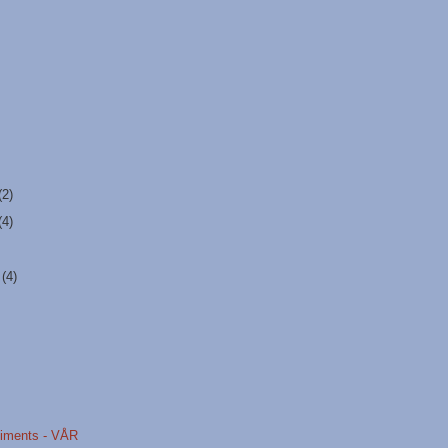
(2)
(4)
r
(4)
iments - VÅR