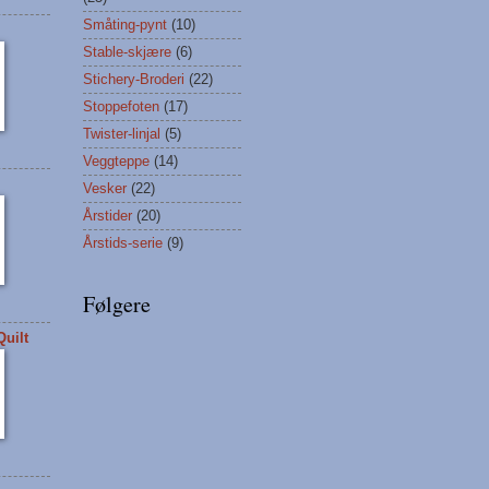
Småting-pynt
(10)
Stable-skjære
(6)
Stichery-Broderi
(22)
Stoppefoten
(17)
Twister-linjal
(5)
Veggteppe
(14)
Vesker
(22)
Årstider
(20)
Årstids-serie
(9)
Følgere
uilt