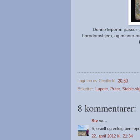
Denne løperen passer utr
barndomshjem, og minner me
Lagt inn av
Cecilie
kl.
20:50
Etiketter:
Løpere
,
Puter
,
Stable-sk
8 kommentarer:
Siv
sa...
Spesiell og veldig pen løpe
22. april 2012 kl. 21:34