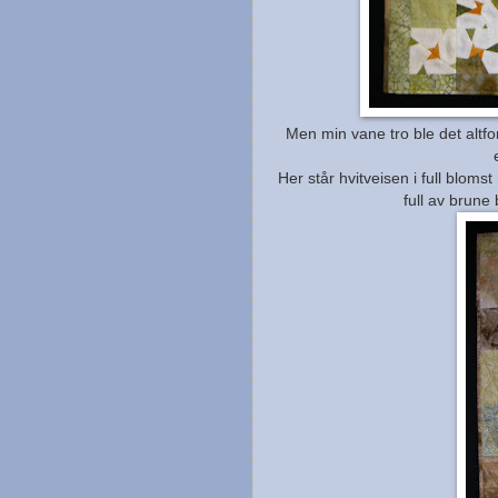
Men min vane tro ble det altf
Her står hvitveisen i full blom
full av brune 