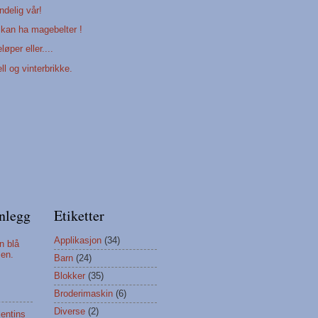
ndelig vår!
 kan ha magebelter !
øper eller....
ll og vinterbrikke.
nlegg
Etiketter
Applikasjon
(34)
n blå
men.
Barn
(24)
Blokker
(35)
Broderimaskin
(6)
Diverse
(2)
lentins