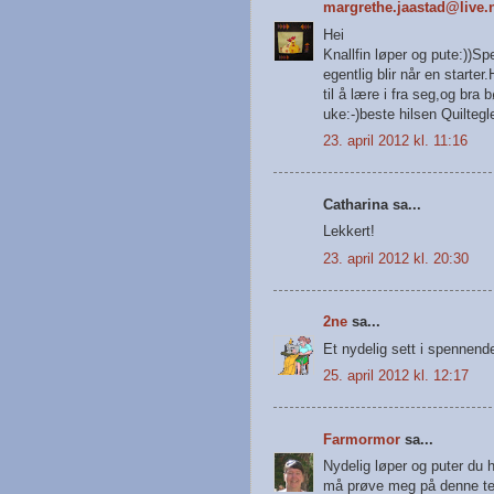
margrethe.jaastad@live.
Hei
Knallfin løper og pute:))S
egentlig blir når en starte
til å lære i fra seg,og bra
uke:-)beste hilsen Quilteg
23. april 2012 kl. 11:16
Catharina sa...
Lekkert!
23. april 2012 kl. 20:30
2ne
sa...
Et nydelig sett i spennende
25. april 2012 kl. 12:17
Farmormor
sa...
Nydelig løper og puter du h
må prøve meg på denne te