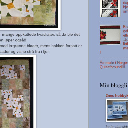
da
hje
sm
Bar
gal
or mange oppkuttede kvadrater, så da ble det
elle
.J
en løper også!!
litt
st med irrgrønne blader, mens bakken forsatt er
mad
bader og visne strå fra i fjor.
!
Årsmøte i Norge
Quilteforbund!!!
Min bloggli
2nes hobbyk
for én dag sid