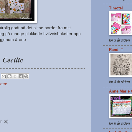
Timotei
olig godt på det slitne bordet fra mitt
g på mange plukkede hvitveisbuketter opp
igjenom årene.
for 3 år siden
Randi T
Cecilie
for 4 år siden
jære
Anne Marie Q
r! :o)
for 6 år siden