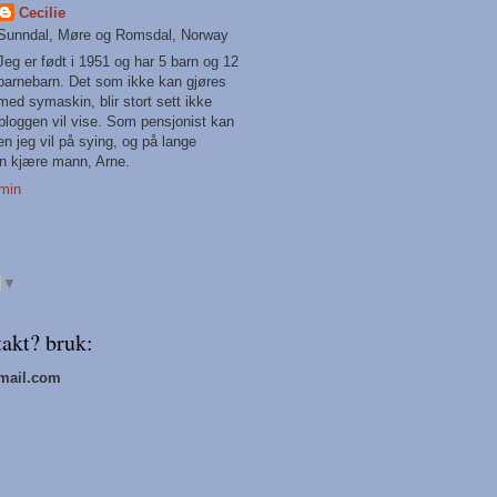
Cecilie
Sunndal, Møre og Romsdal, Norway
Jeg er født i 1951 og har 5 barn og 12
barnebarn. Det som ikke kan gjøres
med symaskin, blir stort sett ikke
 bloggen vil vise. Som pensjonist kan
en jeg vil på sying, og på lange
n kjære mann, Arne.
 min
▼
takt? bruk:
mail.com