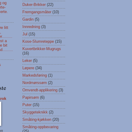
g og
Duker-Brikker
(22)
rte-
erte.
Fremgangsmåter
(10)
Gardin
(5)
Innredning
(3)
e litt
,
Jul
(15)
r.........
ust a
Kose-Slumreteppe
(15)
le bit
Kuvertbrikker-Mugrugs
.........
(16)
Leker
(5)
s
Løpere
(34)
Markedsføring
(1)
Nordmørssøm
(2)
ste
Omvendt-applikering
(3)
Papirsøm
(6)
rok
Puter
(15)
Skyggeteknikk
(2)
Småting-kjøkken
(20)
Småting-oppbevaring
en
(25)