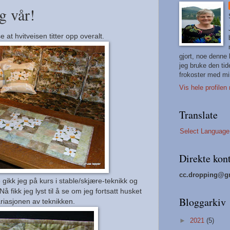
g vår!
e at hvitveisen titter opp overalt.
gjort, noe denne
jeg bruke den tid
frokoster med mi
Vis hele profilen
Translate
Select Language
Direkte kon
cc.dropping@g
gikk jeg på kurs i stable/skjære-teknikk og
Nå fikk jeg lyst til å se om jeg fortsatt husket
Bloggarkiv
riasjonen av teknikken.
►
2021
(5)