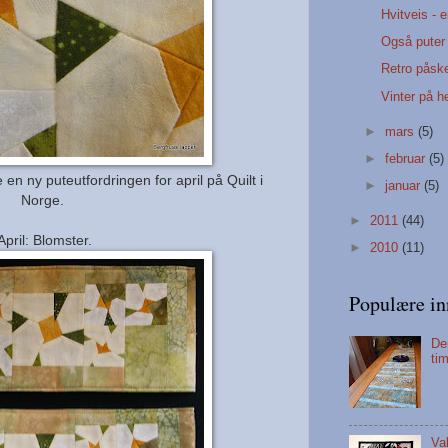
Hvitveis - e
Også puter
Retro påskel
Vinter på he
►
mars
(5)
►
februar
(5)
 en ny puteutfordringen for april på Quilt i
►
januar
(5)
Norge.
►
2011
(44)
April: Blomster.
►
2010
(11)
Populære in
De
ti
Va