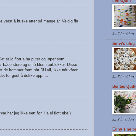
LeKaQuilt
ke verst å huske etter så mange år. Veldig fin
for 7 år siden
Sølvi's blog
et er jo flott å ha puter og løper som
r både store og små blomsterblokker. Disse
at de kommer fram når DU vil, ikke når våren
det for godt å dukke opp.....
for 7 år siden
Bentes Quil
e har jeg ikke sett før. Ha ei flott uke:)
for 8 år siden
Edny sine pu